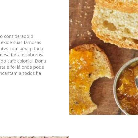
do considerado o
o, exibe suas famosas
rantes com uma pitada
 mesa farta e saborosa
a do café colonial. Dona
ista e foi lá onde pode
encantam a todos há