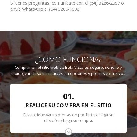
Si tienes preguntas, comunícate con el (54) 3286-2097 o
envía WhatsApp al (54) 3286-1608.
¿CÓMO FUNCIONA?
Comprar en el sitio web de Bela Vista es seguro, sencillo y
rápido, e incluso tiene acceso a opciones y precios exclusivos.
01.
REALICE SU COMPRA EN EL SITIO
El sitio tiene varias ofertas de productos. Haga su
elección y haga su compra.