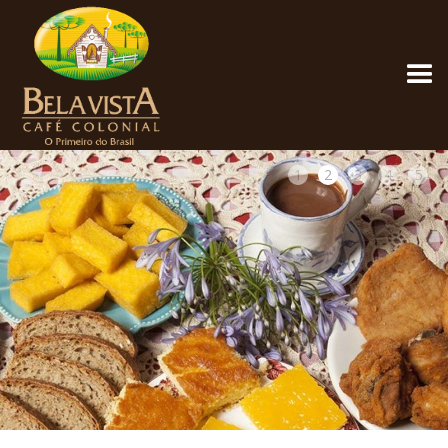
1
2
3
4
5