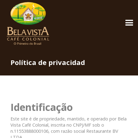
Política de privacidad
Identificação
Este site é de propriedade, mantido, e operado por Bela
Vista Café Colonial, inscrita no CNPJ/MF sob o
n.11553888000106, com razão social Restaurante BV
LTDA.